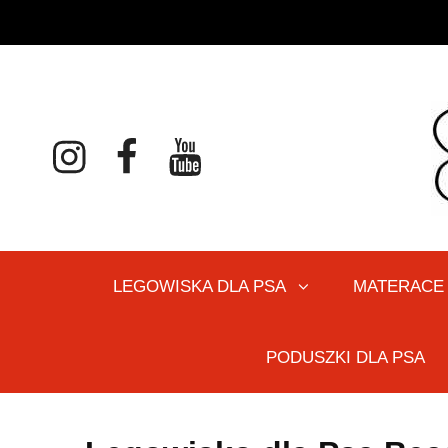
instagram
facebook
youtube
Le
LEGOWISKA DLA PSA
MATERACE
PODUSZKI DLA PSA