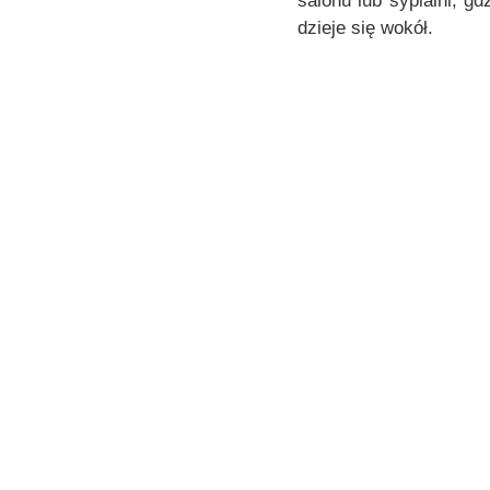
salonu lub sypialni, g
dzieje się wokół.