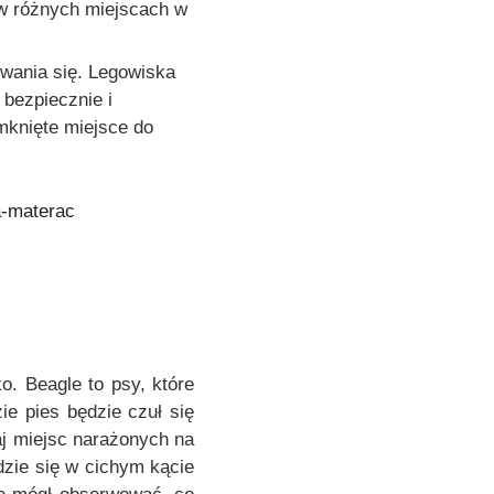
n
 w różnych miejscach w
i
e
ywania się. Legowiska
p
 bezpiecznie i
r
mknięte miejsce do
o
d
u
k
t
u
. Beagle to psy, które
ie pies będzie czuł się
j miejsc narażonych na
jdzie się w cichym kącie