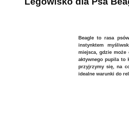
Legowisko dla Psa Bea
Beagle to rasa psów
instynktem myśliws
miejsca, gdzie może
aktywnego pupila to 
przyjrzymy się, na c
idealne warunki do re