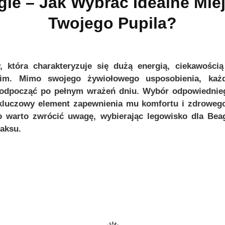
gle – Jak Wybrać Idealne Mie
Twojego Pupila?
Admin
By
, która charakteryzuje się dużą energią, ciekawości
kim. Mimo swojego żywiołowego usposobienia, każd
 odpocząć po pełnym wrażeń dniu. Wybór odpowiednieg
kluczowy element zapewnienia mu komfortu i zdroweg
o warto zwrócić uwagę, wybierając legowisko dla Be
laksu.