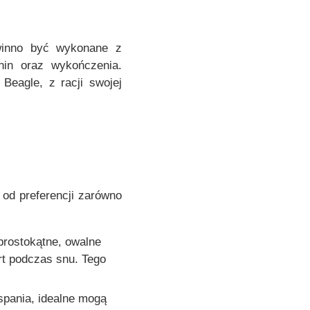
e
m
o
owinno być wykonane z
ż
nin oraz wykończenia.
n
Beagle, z racji swojej
a
w
y
b
r
a
ć
 od preferencji zarówno
n
a
 prostokątne, owalne
s
rt podczas snu. Tego
t
r
o
 spania, idealne mogą