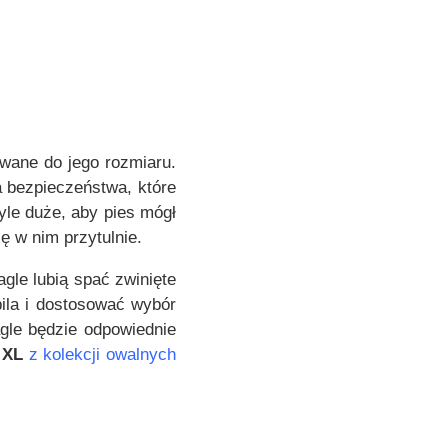
i
0
e
0
l
e
z
w
ł
a
d
r
owane do jego rozmiaru.
o
i
 bezpieczeństwa, które
1
a
yle duże, aby pies mógł
1
n
ę w nim przytulnie.
4
t
,
ó
gle lubią spać zwinięte
0
w
ila i dostosować wybór
0
.
gle będzie odpowiednie
O
i
XL
z kolekcji owalnych
z
p
ł
c
j