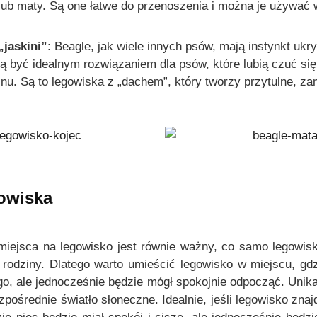
n
n
lub maty. Są one łatwe do przenoszenia i można je używać
i
i
e
e
„jaskini”
: Beagle, jak wiele innych psów, mają instynkt ukr
p
p
ą być idealnym rozwiązaniem dla psów, które lubią czuć się
r
r
nu. Są to legowiska z „dachem”, który tworzy przytulne, za
o
o
d
d
u
u
k
k
t
t
u
u
gowiska
iejsca na legowisko jest równie ważny, co samo legowisko
j rodziny. Dlatego warto umieścić legowisko w miejscu, gdz
, ale jednocześnie będzie mógł spokojnie odpocząć. Unika
zpośrednie światło słoneczne. Idealnie, jeśli legowisko zna