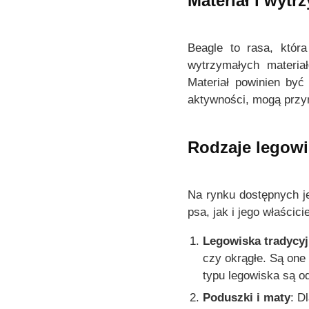
Materiał i wytr
e
m
o
Beagle to rasa, któr
ż
wytrzymałych materia
n
Materiał powinien być
a
aktywności, mogą przyn
w
y
b
Rodzaje legowi
r
a
ć
Na rynku dostępnych je
n
psa, jak i jego właścic
a
Legowiska tradycy
s
czy okrągłe. Są one
t
typu legowiska są od
r
o
Poduszki i maty
: D