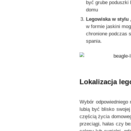
n
być grube poduszki 
i
domu
e
Legowiska w stylu 
p
w formie jaskini mog
r
chronione podczas s
o
spania.
d
u
k
t
u
Lokalizacja le
Wybór odpowiedniego m
lubią być blisko swoje
częścią życia domowego
przeciągi, hałas czy be