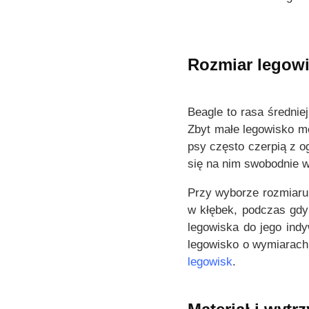
i
0
e
0
l
e
Rozmiar legow
z
w
ł
a
d
r
Beagle to rasa średnie
o
i
Zbyt małe legowisko m
1
a
psy często czerpią z o
1
n
się na nim swobodnie w
4
t
,
ó
Przy wyborze rozmiaru 
0
w
w kłębek, podczas gdy
0
.
legowiska do jego ind
O
legowisko o wymiarac
z
p
legowisk
.
ł
c
j