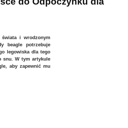
jsce do Odpoczynku dla
ą świata i wrodzonym
y beagle potrzebuje
o legowiska dla tego
o snu. W tym artykule
agle, aby zapewnić mu