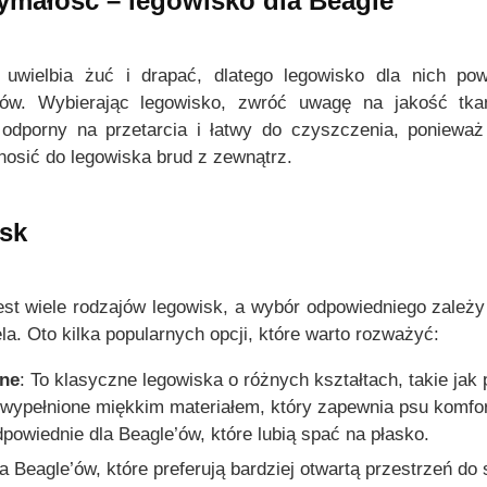
zymałość – legowisko dla Beagle
e
e
m
m
o
o
a uwielbia żuć i drapać, dlatego legowisko dla nich p
ż
ż
łów. Wybierając legowisko, zwróć uwagę na jakość tka
n
n
 odporny na przetarcia i łatwy do czyszczenia, ponieważ 
a
a
osić do legowiska brud z zewnątrz.
w
w
y
y
b
b
sk
r
r
a
a
ć
ć
st wiele rodzajów legowisk, a wybór odpowiedniego zależy
n
n
iela. Oto kilka popularnych opcji, które warto rozważyć:
a
a
jne
: To klasyczne legowiska o różnych kształtach, takie jak
s
s
 wypełnione miękkim materiałem, który zapewnia psu komfo
t
t
powiednie dla Beagle’ów, które lubią spać na płasko.
r
r
o
o
la Beagle’ów, które preferują bardziej otwartą przestrzeń do