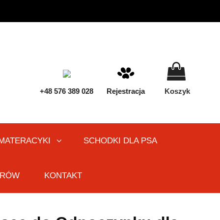
+48 576 389 028
Rejestracja
Koszyk
 MATERACYKI
SCHODKI DLA PSA
ARÓW
KONTAKT