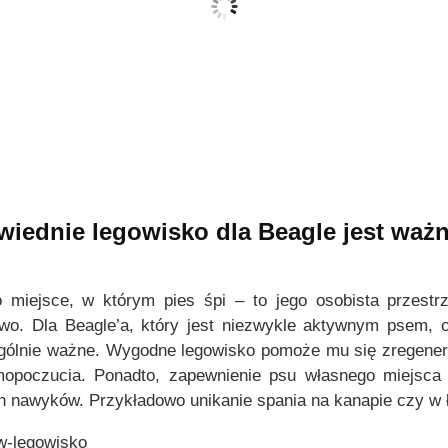
Legowisko dla psa
Legowisko dla psa
Royal, kolor
Royal, kolor
CIEMNY SZARY
CIEMNY BRĄZ
Z
79,00
zł
–
114,00
zł
79,00
zł
a
T
T
Wybierz Opcje
Wybierz Opcje
k
e
e
r
n
n
e
p
p
s
r
r
iednie legowisko dla Beagle jest waż
c
o
o
e
d
d
n
o miejsce, w którym pies śpi – to jego osobista przestrz
u
u
:
owo. Dla Beagle’a, który jest niezwykle aktywnym psem, 
k
k
o
gólnie ważne. Wygodne legowisko pomoże mu się zregener
t
t
d
amopoczucia. Ponadto, zapewnienie psu własnego miejsca
m
m
7
 nawyków. Przykładowo unikanie spania na kanapie czy w ł
a
a
9
w
w
,