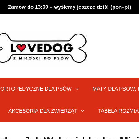
Zamów do 13:00 – wyślemy jeszcze dziś! (pon–pt)
LOVEDOG.PL
gowiska Ortopedyczne Dla Psów – Polska Marka Lovedog
 ORTOPEDYCZNE DLA PSÓW
MATY DLA PSÓW,
AKCESORIA DLA ZWIERZĄT
TABELA ROZMI