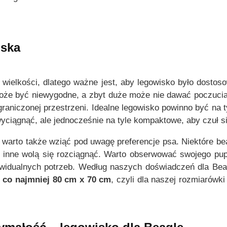
i
i
0
e
e
0
l
l
e
e
iska
z
w
w
ł
a
a
d
r
r
j wielkości, dlatego ważne jest, aby legowisko było dostos
o
i
i
oże być niewygodne, a zbyt duże może nie dawać poczucia
1
a
a
graniczonej przestrzeni. Idealne legowisko powinno być na t
1
n
n
yciągnąć, ale jednocześnie na tyle kompaktowe, aby czuł si
4
t
t
,
ó
ó
warto także wziąć pod uwagę preferencje psa. Niektóre bea
0
w
w
 inne wolą się rozciągnąć. Warto obserwować swojego pup
0
.
.
ywidualnych potrzeb. Według naszych doświadczeń dla Bea
O
O
h
co najmniej 80 cm x 70 cm
, czyli dla naszej rozmiarówk
z
p
p
ł
c
c
j
j