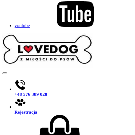
youtube
Lovedog.pl
Legowiska ortopedyczne dla psów – polska marka Lovedog
+48 576 389 028
Rejestracja