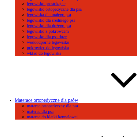
legowisko prostokątne
legowisko ortopedyczne dla psa
legowiska dla małego psa
legowisko dla średniego psa
legowisko dla dużego psa
legowisko z pokrowcem
legowisko dla psa duże
wodoodporne legowisko
pokrowiec do legowiska
wkład do legowiska
Materace ortopedyczne dla psów
materac ortopedyczny dla psa
materac dla psa
materac do klatki kennelowej