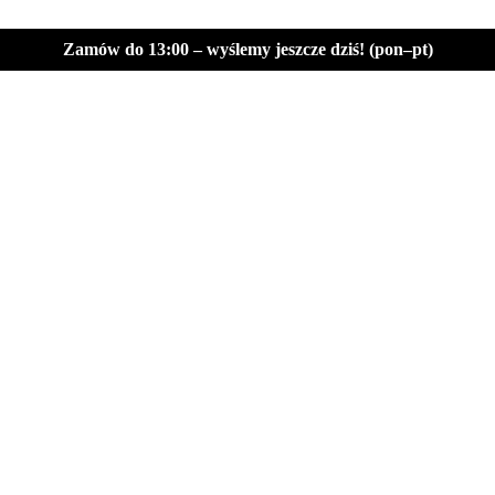
Zamów do 13:00 – wyślemy jeszcze dziś! (pon–pt)