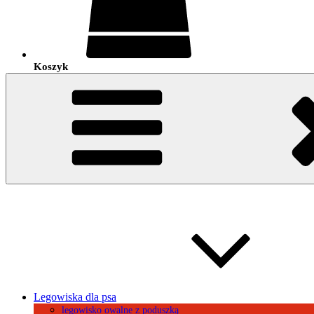
Koszyk
Legowiska dla psa
legowisko owalne z poduszką