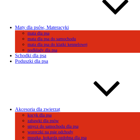
Maty dla psów, Materacyki
mata dla psa
mata dla psa do samochodu
mata dla psa do klatki kennelowej
podkłady dla psa
Schodki dla psa
Poduszki dla psa
Akcesoria dla zwierząt
kocyk dla psa
zabawki dla psów
smycz do samochodu dla psa
woreczki na psie odchody
muszka, kokarda ozdobna dla psa