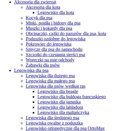
Akcesoria dla zwierząt
Akcesoria dla kota
Legowisko dla kota
Kocyk dla psa
Miski, poidła i bidony dla psa
Muszki i kokardy dla psa
Obcinaczki, cążki do pazurów dla psa, kota
Poduszki ozdobne do legowiska
Pokrowiec do legowiska
Smycze dla psa do samochodu
Szczotki do czesiania sierści psa
Woreczki na psie odchody
Zabawki dla psów
Legowiska dla psa
Legowiska dla dużego psa
Legowiska dla małego psa
Legowiska dla psów według ras
Legowisko dla beagle
Legowisko dla buldoga francuskiego
Legowisko dla jamnika
Legowisko dla labladora
Legowisko dla maltańczyka
Legowiska dla średniego psa
Legowiska owalne z poduszką
Legowisko ortopedyczne dla psa OrtoMax