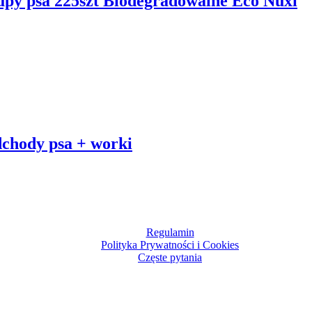
upy psa 225szt Biodegradowalne Eco Nuxi
dchody psa + worki
Regulamin
Polityka Prywatności i Cookies
Częste pytania