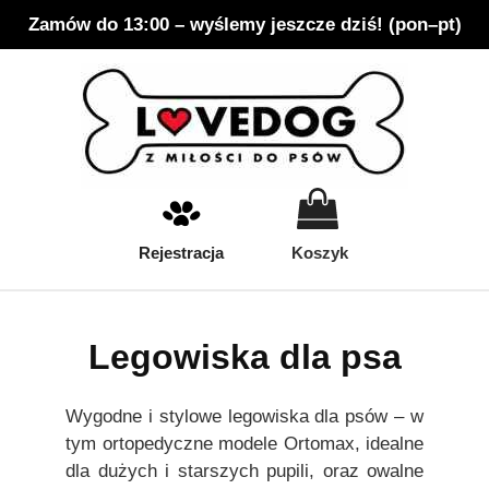
Zamów do 13:00 – wyślemy jeszcze dziś! (pon–pt)
LOVEDOG.PL
Legowiska Ortopedyczne Dla Psów – Polska Marka Lovedog
Rejestracja
Koszyk
Legowiska dla psa
Wygodne i stylowe legowiska dla psów – w
tym ortopedyczne modele Ortomax, idealne
dla dużych i starszych pupili, oraz owalne